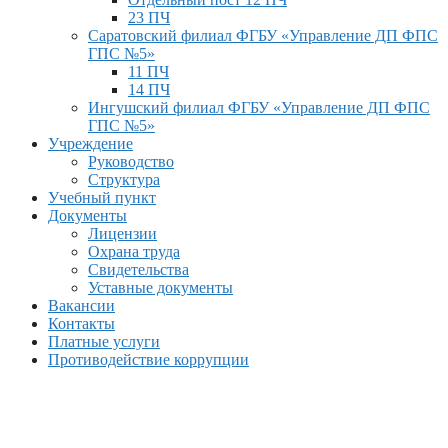
23 ПЧ
Саратовский филиал ФГБУ «Управление ДП ФПС
ГПС №5»
11 ПЧ
14 ПЧ
Ингушский филиал ФГБУ «Управление ДП ФПС
ГПС №5»
Учреждение
Руководство
Структура
Учебный пункт
Документы
Лицензии
Охрана труда
Свидетельства
Уставные документы
Вакансии
Контакты
Платные услуги
Противодействие коррупции