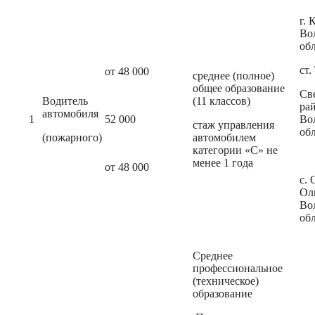
г. 
Во
об
ст.
от 48 000
среднее (полное)
общее образование
Св
Водитель
(11 классов)
ра
автомобиля
1
52 000
Во
стаж управления
об
(пожарного)
автомобилем
категории «С» не
менее 1 года
от 48 000
с. 
Ол
Во
об
Среднее
профессиональное
(техническое)
образование