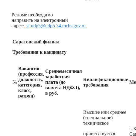
Резюме необходимо
направить на электронный
адрес:
sf.udp5@udp5.34.mchs.gov.ru
Саратовский филиал
Требования к кандидату
Вакансия
Среднемесячная
(профессия,
заработная
должность,
Квалификационные
№
плата (до
Ме
категория,
требования
вычета НДФЛ),
класс,
в руб.
разряд)
Высшее или среднее
(специальное)
техническое
г.
приветствуется
Са