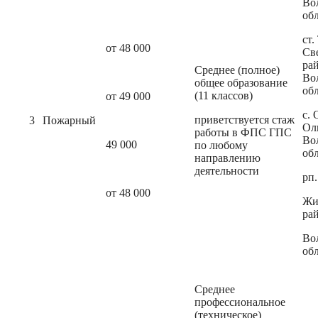
Во
об
ст.
от 48 000
Св
ра
Среднее (полное)
Во
общее образование
об
(11 классов)
от 49 000
с. 
приветствуется стаж
3
Пожарный
Ол
работы в ФПС ГПС
Во
49 000
по любому
об
направлению
деятельности
рп
от 48 000
Жи
ра
Во
об
Среднее
профессиональное
(техническое)