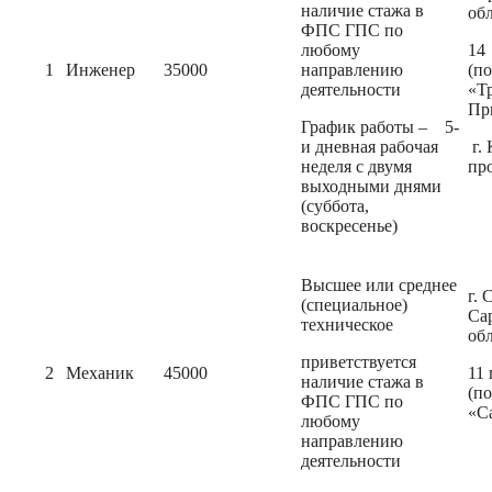
наличие стажа в
об
ФПС ГПС по
любому
14
1
Инженер
35000
направлению
(п
деятельности
«Т
Пр
График работы – 5-
и дневная рабочая
г.
неделя с двумя
пр
выходными днями
(суббота,
воскресенье)
Высшее или среднее
г. 
(специальное)
Са
техническое
об
приветствуется
2
Механик
45000
11
наличие стажа в
(п
ФПС ГПС по
«С
любому
направлению
деятельности