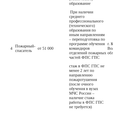
образование
При наличии
среднего
профессионального
(технического)
образования по
иным направлениям
– переподготовка по
программе обучения
г. 
Пожарный-
4
от 51 000
командиров
Во
спасатель
отделений пожарных
об
частей ФПС ГПС
стаж в ФПС ГПС не
менее 2 лет по
направлению
пожаротушения
(после очного
обучения в вузах
МЧС России –
наличие стажа
работы в ФПС ГПС
не требуется)