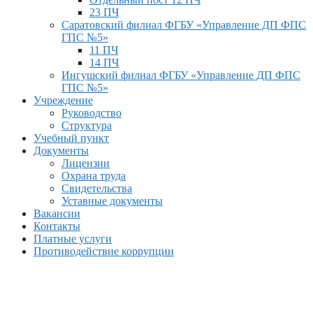
23 ПЧ
Саратовский филиал ФГБУ «Управление ДП ФПС
ГПС №5»
11 ПЧ
14 ПЧ
Ингушский филиал ФГБУ «Управление ДП ФПС
ГПС №5»
Учреждение
Руководство
Структура
Учебный пункт
Документы
Лицензии
Охрана труда
Свидетельства
Уставные документы
Вакансии
Контакты
Платные услуги
Противодействие коррупции