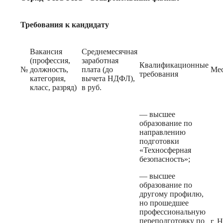
Требования к кандидату
Вакансия
Среднемесячная
(профессия,
заработная
Квалификационные
№
должность,
плата (до
Мес
требования
категория,
вычета НДФЛ),
класс, разряд)
в руб.
— высшее
образование по
направлению
подготовки
«Техносферная
безопасность»;
— высшее
образование по
другому профилю,
но прошедшее
профессиональную
переподготовку по
г. 