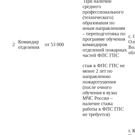
При наличии
среднего
профессионального
(технического)
образования по
иным направлениям
– переподготовка по
с. 
программе обучения
Командир
Ол
2
от 53 000
командиров
отделения
Во
отделений пожарных
об
частей ФПС ГПС
стаж в ФПС ГПС не
менее 2 лет по
направлению
пожаротушения
(после очного
обучения в вузах
МЧС России –
наличие стажа
работы в ФПС ГПС
не требуется)
г. 