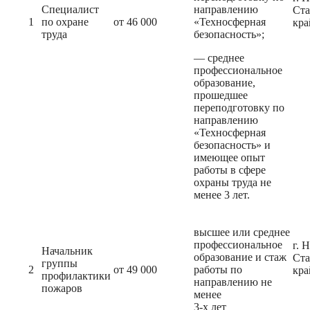
Специалист
направлению
Ста
1
по охране
от 46 000
«Техносферная
кра
труда
безопасность»;
— среднее
профессиональное
образование,
прошедшее
переподготовку по
направлению
«Техносферная
безопасность» и
имеющее опыт
работы в сфере
охраны труда не
менее 3 лет.
высшее или среднее
профессиональное
г. 
Начальник
образование и стаж
Ста
группы
2
от 49 000
работы по
кра
профилактики
направлению не
пожаров
менее
3-х лет