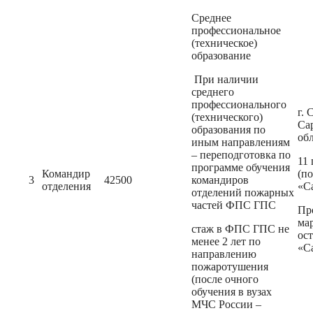
Среднее
профессиональное
(техническое)
образование
При наличии
среднего
профессионального
г. 
(технического)
Са
образования по
об
иным направлениям
– переподготовка по
11
программе обучения
Командир
(п
3
42500
командиров
отделения
«С
отделений пожарных
частей ФПС ГПС
Пр
ма
стаж в ФПС ГПС не
ос
менее 2 лет по
«С
направлению
пожаротушения
(после очного
обучения в вузах
МЧС России –