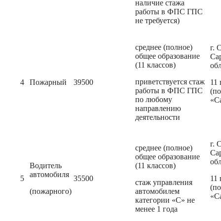
наличие стажа
работы в ФПС ГПС
не требуется)
среднее (полное)
г. 
общее образование
Са
(11 классов)
об
приветствуется стаж
4
Пожарный
39500
11
работы в ФПС ГПС
(п
по любому
«С
направлению
деятельности
г. 
среднее (полное)
Са
общее образование
об
Водитель
(11 классов)
автомобиля
5
35500
11
стаж управления
(п
(пожарного)
автомобилем
«С
категории «С» не
менее 1 года