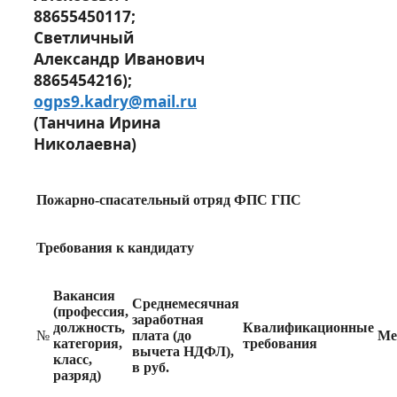
88655450117;
Светличный
Александр Иванович
8865454216);
ogps
9.
kadry
@
mail
.
ru
(Танчина Ирина
Николаевна)
Пожарно-спасательный отряд ФПС ГПС
Требования к кандидату
Вакансия
Среднемесячная
(профессия,
заработная
должность,
Квалификационные
№
плата (до
Ме
категория,
требования
вычета НДФЛ),
класс,
в руб.
разряд)