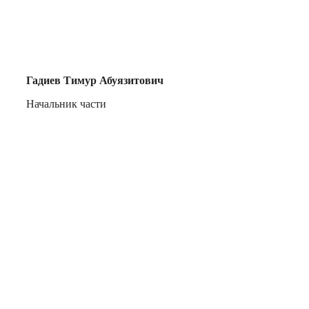
Гадиев Тимур Абуязитович
Начальник части