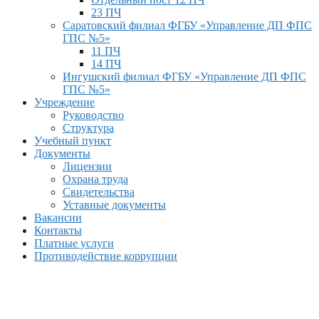
23 ПЧ
Саратовский филиал ФГБУ «Управление ДП ФПС
ГПС №5»
11 ПЧ
14 ПЧ
Ингушский филиал ФГБУ «Управление ДП ФПС
ГПС №5»
Учреждение
Руководство
Структура
Учебный пункт
Документы
Лицензии
Охрана труда
Свидетельства
Уставные документы
Вакансии
Контакты
Платные услуги
Противодействие коррупции